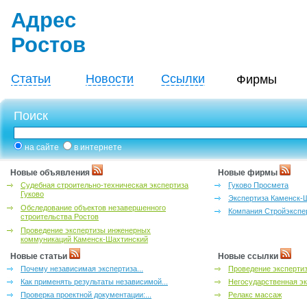
Адрес
Ростов
Статьи
Новости
Ссылки
Фирмы
Поиск
на сайте
в интернете
Новые объявления
Новые фирмы
Судебная строительно-техническая экспертиза
Гуково Просмета
Гуково
Экспертиза Каменск-
Обследование объектов незавершенного
Компания Стройэкспе
строительства Ростов
Проведение экспертизы инженерных
коммуникаций Каменск-Шахтинский
Новые статьи
Новые ссылки
Почему независимая экспертиза...
Проведение эксперти
Как применять результаты независимой...
Негосударственная эк
Проверка проектной документации:...
Релакс массаж