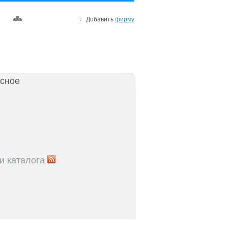
Добавить
фирму
сное
и каталога
5
Рейтинг улиц Ростова с самой развитой
урой: где удобно жить и работать
5
Где расположены главные транспортные узлы
ак они влияют на жизнь горожан
5
Близость к торговым центрам Ростова как
терий выбора жилья
5
Карта парков и скверов Ростова-на-Дону: