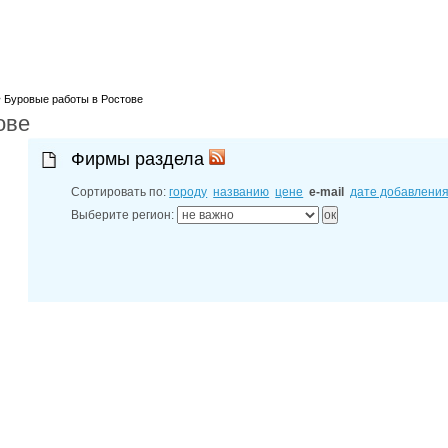
лучшие мес
27-06-202
обзор проб
27-06-202
какие райо
27-06-202
>
Буровые работы в Ростове
разных рай
ове
29-04-202
прошествии
22-07-201
Фирмы раздела
технологии
22-07-201
Сортировать по:
городу
названию
цене
e-mail
дате добавлени
выявлено 2
Выберите регион: