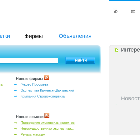
лки
Объявления
Фирмы
Интере
Новые фирмы
за
Гуково Просмета
Экспертиза Каменск-Шахтинский
Компания Стройэкспертиза
Новост
27-06-202
инфраструкт
27-06-202
Новые ссылки
Ростова и к
Проведение экспертизы проектов
27-06-202
Негосударственная экспертиза...
важный кри
Релакс массаж
27-06-202