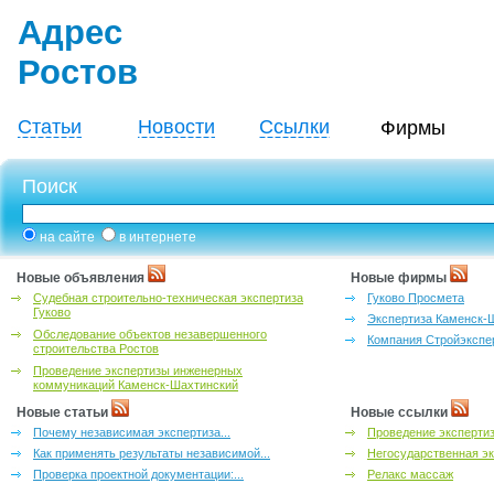
Адрес
Ростов
Статьи
Новости
Ссылки
Фирмы
Поиск
на сайте
в интернете
Новые объявления
Новые фирмы
Судебная строительно-техническая экспертиза
Гуково Просмета
Гуково
Экспертиза Каменск-
Обследование объектов незавершенного
Компания Стройэкспе
строительства Ростов
Проведение экспертизы инженерных
коммуникаций Каменск-Шахтинский
Новые статьи
Новые ссылки
Почему независимая экспертиза...
Проведение эксперти
Как применять результаты независимой...
Негосударственная эк
Проверка проектной документации:...
Релакс массаж