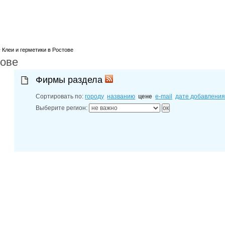
лучшие мес
27-06-202
обзор проб
27-06-202
какие райо
27-06-202
>
Клеи и герметики в Ростове
разных рай
тове
29-04-202
прошествии
22-07-201
Фирмы раздела
технологии
22-07-201
Сортировать по:
городу
названию
цене
e-mail
дате добавлени
выявлено 2
Выберите регион: