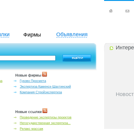
лки
Объявления
Фирмы
Интере
Новые фирмы
за
Гуково Просмета
Экспертиза Каменск-Шахтинский
Компания Стройэкспертиза
Новост
27-06-202
инфраструкт
27-06-202
Новые ссылки
Ростова и к
Проведение экспертизы проектов
27-06-202
Негосударственная экспертиза...
важный кри
Релакс массаж
27-06-202