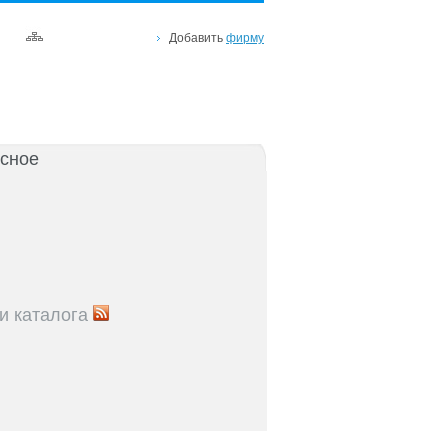
Добавить
фирму
сное
и каталога
5
Рейтинг улиц Ростова с самой развитой
урой: где удобно жить и работать
5
Где расположены главные транспортные узлы
ак они влияют на жизнь горожан
5
Близость к торговым центрам Ростова как
терий выбора жилья
5
Карта парков и скверов Ростова-на-Дону: