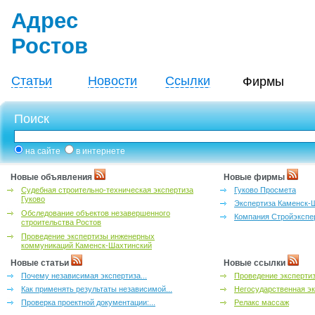
Адрес
Ростов
Статьи
Новости
Ссылки
Фирмы
Поиск
на сайте
в интернете
Новые объявления
Новые фирмы
Судебная строительно-техническая экспертиза
Гуково Просмета
Гуково
Экспертиза Каменск-
Обследование объектов незавершенного
Компания Стройэкспе
строительства Ростов
Проведение экспертизы инженерных
коммуникаций Каменск-Шахтинский
Новые статьи
Новые ссылки
Почему независимая экспертиза...
Проведение эксперти
Как применять результаты независимой...
Негосударственная эк
Проверка проектной документации:...
Релакс массаж