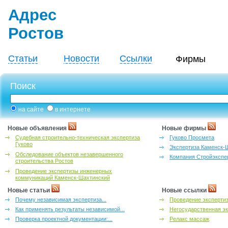
Адрес
Ростов
Статьи
Новости
Ссылки
Фирмы
Поиск
на сайте
в интернете
Новые объявления
Новые фирмы
Судебная строительно-техническая экспертиза
Гуково Просмета
Гуково
Экспертиза Каменск-
Обследование объектов незавершенного
Компания Стройэкспе
строительства Ростов
Проведение экспертизы инженерных
коммуникаций Каменск-Шахтинский
Новые статьи
Новые ссылки
Почему независимая экспертиза...
Проведение эксперти
Как применять результаты независимой...
Негосударственная эк
Проверка проектной документации:...
Релакс массаж