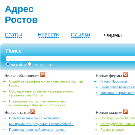
Адрес
Ростов
Статьи
Новости
Ссылки
Фирмы
Поиск
на сайте
в интернете
Новые объявления
Новые фирмы
Судебная строительно-техническая экспертиза
Гуково Просмета
Гуково
Экспертиза Каменск-
Обследование объектов незавершенного
Компания Стройэкспе
строительства Ростов
Проведение экспертизы инженерных
коммуникаций Каменск-Шахтинский
Новые статьи
Новые ссылки
Почему независимая экспертиза...
Проведение эксперти
Как применять результаты независимой...
Негосударственная эк
Проверка проектной документации:...
Релакс массаж