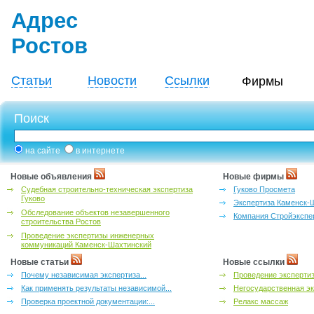
Адрес
Ростов
Статьи
Новости
Ссылки
Фирмы
Поиск
на сайте
в интернете
Новые объявления
Новые фирмы
Судебная строительно-техническая экспертиза
Гуково Просмета
Гуково
Экспертиза Каменск-
Обследование объектов незавершенного
Компания Стройэкспе
строительства Ростов
Проведение экспертизы инженерных
коммуникаций Каменск-Шахтинский
Новые статьи
Новые ссылки
Почему независимая экспертиза...
Проведение эксперти
Как применять результаты независимой...
Негосударственная эк
Проверка проектной документации:...
Релакс массаж