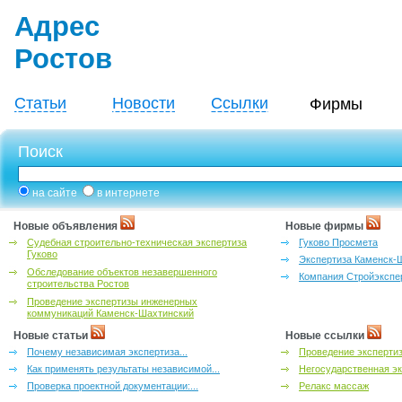
Адрес
Ростов
Статьи
Новости
Ссылки
Фирмы
Поиск
на сайте
в интернете
Новые объявления
Новые фирмы
Судебная строительно-техническая экспертиза
Гуково Просмета
Гуково
Экспертиза Каменск-
Обследование объектов незавершенного
Компания Стройэкспе
строительства Ростов
Проведение экспертизы инженерных
коммуникаций Каменск-Шахтинский
Новые статьи
Новые ссылки
Почему независимая экспертиза...
Проведение эксперти
Как применять результаты независимой...
Негосударственная эк
Проверка проектной документации:...
Релакс массаж