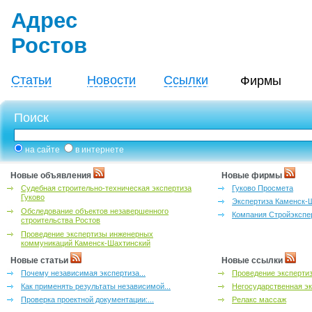
Адрес
Ростов
Статьи
Новости
Ссылки
Фирмы
Поиск
на сайте
в интернете
Новые объявления
Новые фирмы
Судебная строительно-техническая экспертиза
Гуково Просмета
Гуково
Экспертиза Каменск-
Обследование объектов незавершенного
Компания Стройэкспе
строительства Ростов
Проведение экспертизы инженерных
коммуникаций Каменск-Шахтинский
Новые статьи
Новые ссылки
Почему независимая экспертиза...
Проведение эксперти
Как применять результаты независимой...
Негосударственная эк
Проверка проектной документации:...
Релакс массаж