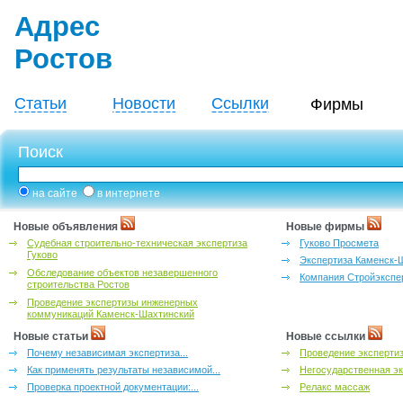
Адрес
Ростов
Статьи
Новости
Ссылки
Фирмы
Поиск
на сайте
в интернете
Новые объявления
Новые фирмы
Судебная строительно-техническая экспертиза
Гуково Просмета
Гуково
Экспертиза Каменск-
Обследование объектов незавершенного
Компания Стройэкспе
строительства Ростов
Проведение экспертизы инженерных
коммуникаций Каменск-Шахтинский
Новые статьи
Новые ссылки
Почему независимая экспертиза...
Проведение эксперти
Как применять результаты независимой...
Негосударственная эк
Проверка проектной документации:...
Релакс массаж