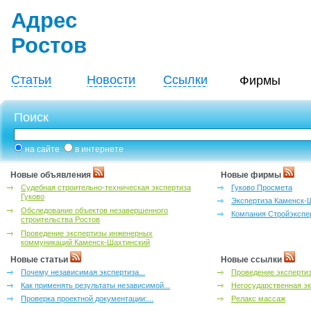
Адрес
Ростов
Статьи
Новости
Ссылки
Фирмы
Поиск
на сайте
в интернете
Новые объявления
Новые фирмы
Судебная строительно-техническая экспертиза
Гуково Просмета
Гуково
Экспертиза Каменск-
Обследование объектов незавершенного
Компания Стройэкспе
строительства Ростов
Проведение экспертизы инженерных
коммуникаций Каменск-Шахтинский
Новые статьи
Новые ссылки
Почему независимая экспертиза...
Проведение эксперти
Как применять результаты независимой...
Негосударственная эк
Проверка проектной документации:...
Релакс массаж