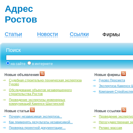
Адрес
Ростов
Статьи
Новости
Ссылки
Фирмы
Поиск
на сайте
в интернете
Новые объявления
Новые фирмы
Судебная строительно-техническая экспертиза
Гуково Просмета
Гуково
Экспертиза Каменск-
Обследование объектов незавершенного
Компания Стройэкспе
строительства Ростов
Проведение экспертизы инженерных
коммуникаций Каменск-Шахтинский
Новые статьи
Новые ссылки
Почему независимая экспертиза...
Проведение эксперти
Как применять результаты независимой...
Негосударственная эк
Проверка проектной документации:...
Релакс массаж