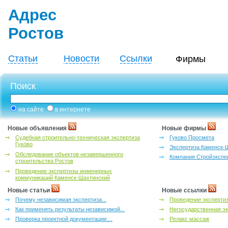
Адрес
Ростов
Статьи
Новости
Ссылки
Фирмы
Поиск
на сайте
в интернете
Новые объявления
Новые фирмы
Судебная строительно-техническая экспертиза
Гуково Просмета
Гуково
Экспертиза Каменск-
Обследование объектов незавершенного
Компания Стройэкспе
строительства Ростов
Проведение экспертизы инженерных
коммуникаций Каменск-Шахтинский
Новые статьи
Новые ссылки
Почему независимая экспертиза...
Проведение эксперти
Как применять результаты независимой...
Негосударственная эк
Проверка проектной документации:...
Релакс массаж