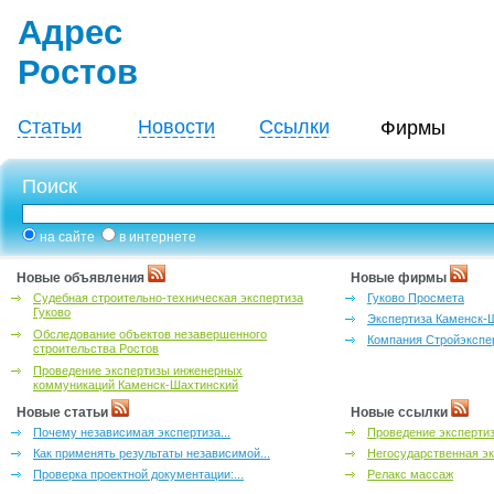
Адрес
Ростов
Статьи
Новости
Ссылки
Фирмы
Поиск
на сайте
в интернете
Новые объявления
Новые фирмы
Судебная строительно-техническая экспертиза
Гуково Просмета
Гуково
Экспертиза Каменск-
Обследование объектов незавершенного
Компания Стройэкспе
строительства Ростов
Проведение экспертизы инженерных
коммуникаций Каменск-Шахтинский
Новые статьи
Новые ссылки
Почему независимая экспертиза...
Проведение эксперти
Как применять результаты независимой...
Негосударственная эк
Проверка проектной документации:...
Релакс массаж