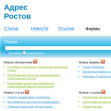
Адрес
Ростов
Статьи
Новости
Ссылки
Фирмы
Поиск
на сайте
в интернете
Новые объявления
Новые фирмы
Судебная строительно-техническая экспертиза
Гуково Просмета
Гуково
Экспертиза Каменск-
Обследование объектов незавершенного
Компания Стройэкспе
строительства Ростов
Проведение экспертизы инженерных
коммуникаций Каменск-Шахтинский
Новые статьи
Новые ссылки
Почему независимая экспертиза...
Проведение эксперти
Как применять результаты независимой...
Негосударственная эк
Проверка проектной документации:...
Релакс массаж