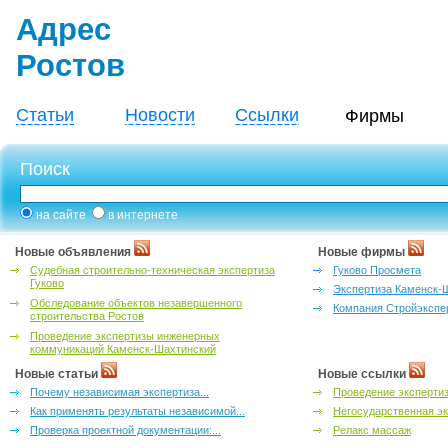
Адрес
Ростов
Статьи
Новости
Ссылки
Фирмы
Поиск
на сайте
в интернете
Новые объявления
Новые фирмы
Судебная строительно-техническая экспертиза
Гуково Просмета
Гуково
Экспертиза Каменск-
Обследование объектов незавершенного
Компания Стройэкспе
строительства Ростов
Проведение экспертизы инженерных
коммуникаций Каменск-Шахтинский
Новые статьи
Новые ссылки
Почему независимая экспертиза...
Проведение эксперти
Как применять результаты независимой...
Негосударственная эк
Проверка проектной документации:...
Релакс массаж