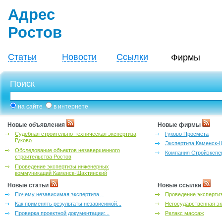
Адрес
Ростов
Статьи
Новости
Ссылки
Фирмы
Поиск
на сайте
в интернете
Новые объявления
Новые фирмы
Судебная строительно-техническая экспертиза
Гуково Просмета
Гуково
Экспертиза Каменск-
Обследование объектов незавершенного
Компания Стройэкспе
строительства Ростов
Проведение экспертизы инженерных
коммуникаций Каменск-Шахтинский
Новые статьи
Новые ссылки
Почему независимая экспертиза...
Проведение эксперти
Как применять результаты независимой...
Негосударственная эк
Проверка проектной документации:...
Релакс массаж