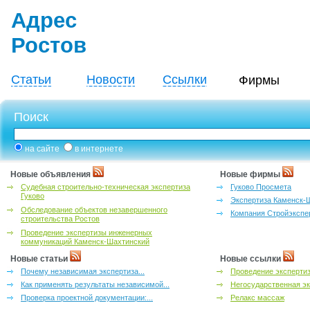
Адрес
Ростов
Статьи
Новости
Ссылки
Фирмы
Поиск
на сайте
в интернете
Новые объявления
Новые фирмы
Судебная строительно-техническая экспертиза
Гуково Просмета
Гуково
Экспертиза Каменск-
Обследование объектов незавершенного
Компания Стройэкспе
строительства Ростов
Проведение экспертизы инженерных
коммуникаций Каменск-Шахтинский
Новые статьи
Новые ссылки
Почему независимая экспертиза...
Проведение эксперти
Как применять результаты независимой...
Негосударственная эк
Проверка проектной документации:...
Релакс массаж