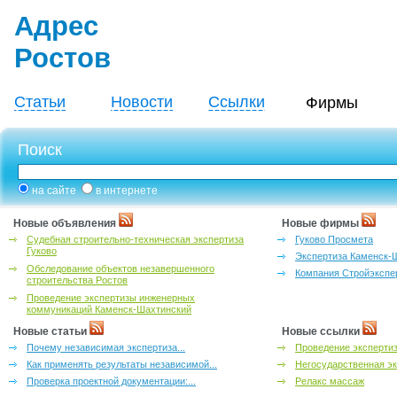
Адрес
Ростов
Статьи
Новости
Ссылки
Фирмы
Поиск
на сайте
в интернете
Новые объявления
Новые фирмы
Судебная строительно-техническая экспертиза
Гуково Просмета
Гуково
Экспертиза Каменск-
Обследование объектов незавершенного
Компания Стройэкспе
строительства Ростов
Проведение экспертизы инженерных
коммуникаций Каменск-Шахтинский
Новые статьи
Новые ссылки
Почему независимая экспертиза...
Проведение эксперти
Как применять результаты независимой...
Негосударственная эк
Проверка проектной документации:...
Релакс массаж