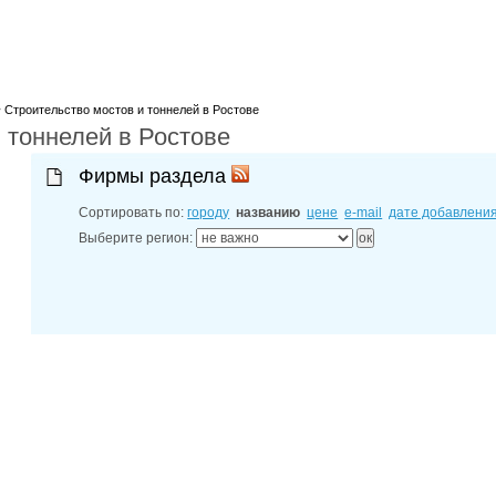
лучшие мес
27-06-202
обзор проб
27-06-202
какие райо
27-06-202
>
Строительство мостов и тоннелей в Ростове
разных рай
 тоннелей в Ростове
29-04-202
прошествии
22-07-201
Фирмы раздела
технологии
22-07-201
Сортировать по:
городу
названию
цене
e-mail
дате добавлени
выявлено 2
Выберите регион: