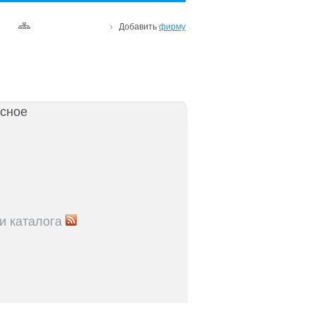
Добавить
фирму
сное
и каталога
5
Рейтинг улиц Ростова с самой развитой
урой: где удобно жить и работать
5
Где расположены главные транспортные узлы
ак они влияют на жизнь горожан
5
Близость к торговым центрам Ростова как
терий выбора жилья
5
Карта парков и скверов Ростова-на-Дону: