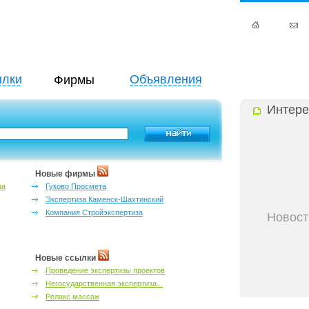
лки
Объявления
Фирмы
Интере
Новые фирмы
за
Гуково Просмета
Экспертиза Каменск-Шахтинский
Компания Стройэкспертиза
Новост
27-06-202
инфраструкт
27-06-202
Новые ссылки
Ростова и к
Проведение экспертизы проектов
27-06-202
Негосударственная экспертиза...
важный кри
Релакс массаж
27-06-202