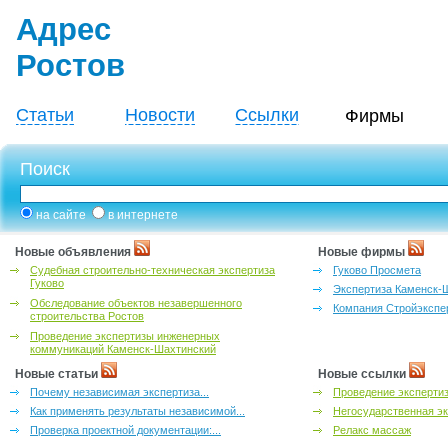
Адрес
Ростов
Статьи
Новости
Ссылки
Фирмы
Поиск
на сайте
в интернете
Новые объявления
Новые фирмы
Судебная строительно-техническая экспертиза
Гуково Просмета
Гуково
Экспертиза Каменск-
Обследование объектов незавершенного
Компания Стройэкспе
строительства Ростов
Проведение экспертизы инженерных
коммуникаций Каменск-Шахтинский
Новые статьи
Новые ссылки
Почему независимая экспертиза...
Проведение эксперти
Как применять результаты независимой...
Негосударственная эк
Проверка проектной документации:...
Релакс массаж