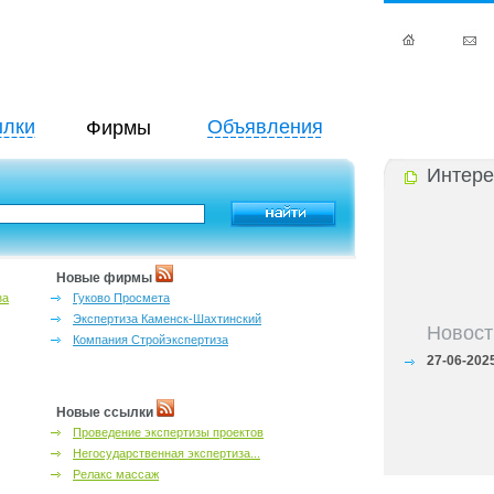
лки
Объявления
Фирмы
Интере
Новые фирмы
за
Гуково Просмета
Экспертиза Каменск-Шахтинский
Новост
Компания Стройэкспертиза
27-06-202
инфраструкт
27-06-202
Ростова и к
Новые ссылки
27-06-202
Проведение экспертизы проектов
важный кри
Негосударственная экспертиза...
27-06-202
Релакс массаж
лучшие мес