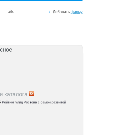
Добавить
фирму
сное
и каталога
5
Рейтинг улиц Ростова с самой развитой
урой: где удобно жить и работать
5
Где расположены главные транспортные узлы
ак они влияют на жизнь горожан
5
Близость к торговым центрам Ростова как
терий выбора жилья
5
Карта парков и скверов Ростова-на-Дону:
та для отдыха в городе и пригородах