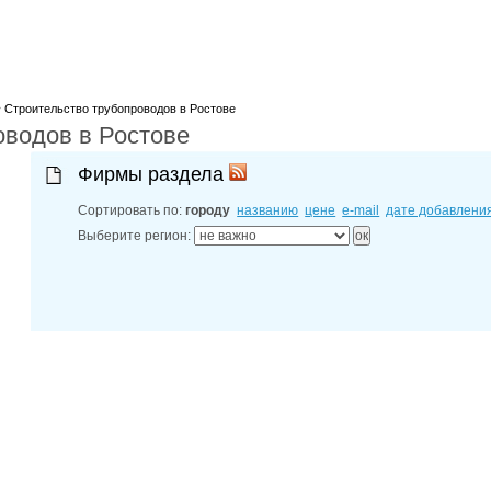
27-06-202
обзор проб
27-06-202
какие райо
27-06-202
разных рай
>
Строительство трубопроводов в Ростове
29-04-202
оводов в Ростове
прошествии
22-07-201
технологии
Фирмы раздела
22-07-201
выявлено 2
Сортировать по:
городу
названию
цене
e-mail
дате добавлени
Выберите регион: