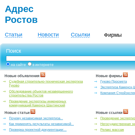
Адрес
Ростов
Статьи
Новости
Ссылки
Фирмы
Поиск
на сайте
в интернете
Новые объявления
Новые фирмы
Судебная строительно-техническая экспертиза
Гуково Просмета
Гуково
Экспертиза Каменск-
Обследование объектов незавершенного
Компания Стройэкспе
строительства Ростов
Проведение экспертизы инженерных
коммуникаций Каменск-Шахтинский
Новые статьи
Новые ссылки
Почему независимая экспертиза...
Проведение эксперти
Как применять результаты независимой...
Негосударственная эк
Проверка проектной документации:...
Релакс массаж