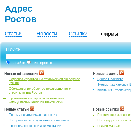
Адрес
Ростов
Статьи
Новости
Ссылки
Фирмы
Поиск
на сайте
в интернете
Новые объявления
Новые фирмы
Судебная строительно-техническая экспертиза
Гуково Просмета
Гуково
Экспертиза Каменск-
Обследование объектов незавершенного
Компания Стройэкспе
строительства Ростов
Проведение экспертизы инженерных
коммуникаций Каменск-Шахтинский
Новые статьи
Новые ссылки
Почему независимая экспертиза...
Проведение эксперти
Как применять результаты независимой...
Негосударственная эк
Проверка проектной документации:...
Релакс массаж