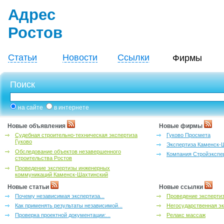
Адрес
Ростов
Статьи
Новости
Ссылки
Фирмы
Поиск
на сайте
в интернете
Новые объявления
Новые фирмы
Судебная строительно-техническая экспертиза
Гуково Просмета
Гуково
Экспертиза Каменск-
Обследование объектов незавершенного
Компания Стройэкспе
строительства Ростов
Проведение экспертизы инженерных
коммуникаций Каменск-Шахтинский
Новые статьи
Новые ссылки
Почему независимая экспертиза...
Проведение эксперти
Как применять результаты независимой...
Негосударственная эк
Проверка проектной документации:...
Релакс массаж