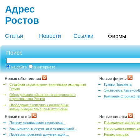
Адрес
Ростов
Статьи
Новости
Ссылки
Фирмы
Поиск
на сайте
в интернете
Новые объявления
Новые фирмы
Судебная строительно-техническая экспертиза
Гуково Просмета
Гуково
Экспертиза Каменск-
Обследование объектов незавершенного
Компания Стройэкспе
строительства Ростов
Проведение экспертизы инженерных
коммуникаций Каменск-Шахтинский
Новые статьи
Новые ссылки
Почему независимая экспертиза...
Проведение эксперти
Как применять результаты независимой...
Негосударственная эк
Проверка проектной документации:...
Релакс массаж