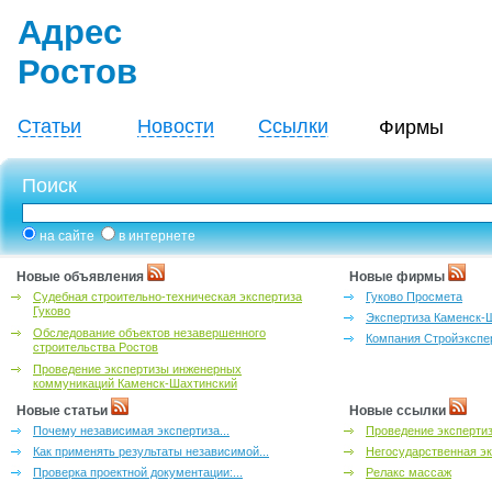
Адрес
Ростов
Статьи
Новости
Ссылки
Фирмы
Поиск
на сайте
в интернете
Новые объявления
Новые фирмы
Судебная строительно-техническая экспертиза
Гуково Просмета
Гуково
Экспертиза Каменск-
Обследование объектов незавершенного
Компания Стройэкспе
строительства Ростов
Проведение экспертизы инженерных
коммуникаций Каменск-Шахтинский
Новые статьи
Новые ссылки
Почему независимая экспертиза...
Проведение эксперти
Как применять результаты независимой...
Негосударственная эк
Проверка проектной документации:...
Релакс массаж