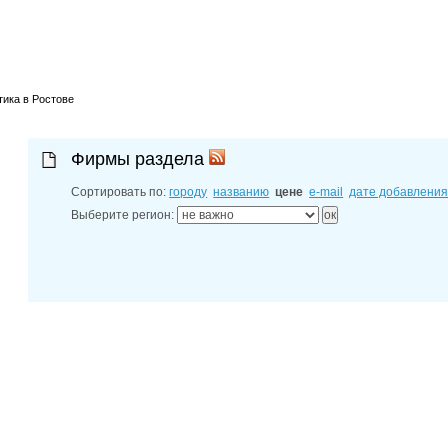
лучшие мес
27-06-202
обзор проб
27-06-202
какие райо
27-06-202
тика в Ростове
разных рай
29-04-202
прошествии
22-07-201
Фирмы раздела
технологии
22-07-201
Сортировать по:
городу
названию
цене
e-mail
дате добавлени
выявлено 2
Выберите регион: