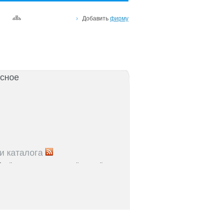
Добавить
фирму
сное
и каталога
5
Рейтинг улиц Ростова с самой развитой
урой: где удобно жить и работать
5
Где расположены главные транспортные узлы
ак они влияют на жизнь горожан
5
Близость к торговым центрам Ростова как
терий выбора жилья
5
Карта парков и скверов Ростова-на-Дону: