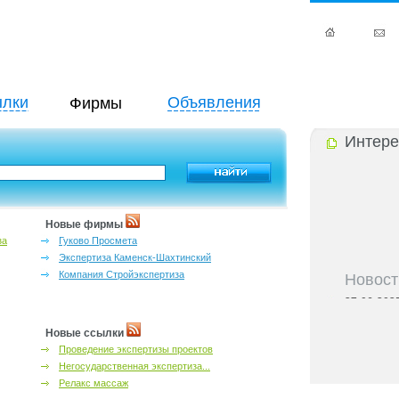
лки
Объявления
Фирмы
Интере
Новые фирмы
за
Гуково Просмета
Экспертиза Каменск-Шахтинский
Компания Стройэкспертиза
Новост
27-06-202
инфраструкт
27-06-202
Новые ссылки
Ростова и к
Проведение экспертизы проектов
27-06-202
Негосударственная экспертиза...
важный кри
Релакс массаж
27-06-202