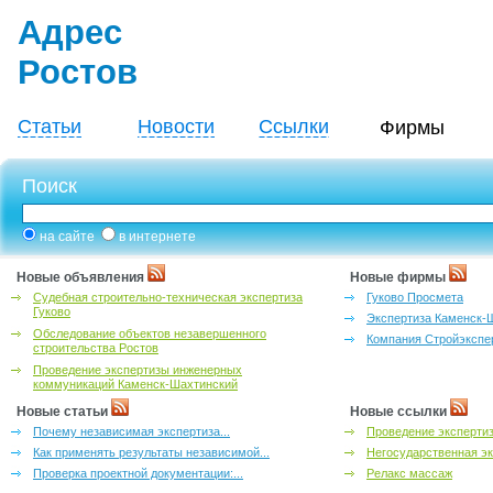
Адрес
Ростов
Статьи
Новости
Ссылки
Фирмы
Поиск
на сайте
в интернете
Новые объявления
Новые фирмы
Судебная строительно-техническая экспертиза
Гуково Просмета
Гуково
Экспертиза Каменск-
Обследование объектов незавершенного
Компания Стройэкспе
строительства Ростов
Проведение экспертизы инженерных
коммуникаций Каменск-Шахтинский
Новые статьи
Новые ссылки
Почему независимая экспертиза...
Проведение эксперти
Как применять результаты независимой...
Негосударственная эк
Проверка проектной документации:...
Релакс массаж