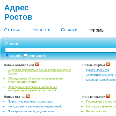
Адрес
Ростов
Статьи
Новости
Ссылки
Фирмы
Поиск
на сайте
в интернете
Новые объявления
Новые фирмы
Судебная строительно-техническая экспертиза
Гуково Просмета
Гуково
Экспертиза Каменск-
Обследование объектов незавершенного
Компания Стройэкспе
строительства Ростов
Проведение экспертизы инженерных
коммуникаций Каменск-Шахтинский
Новые статьи
Новые ссылки
Почему независимая экспертиза...
Проведение эксперти
Как применять результаты независимой...
Негосударственная эк
Проверка проектной документации:...
Релакс массаж