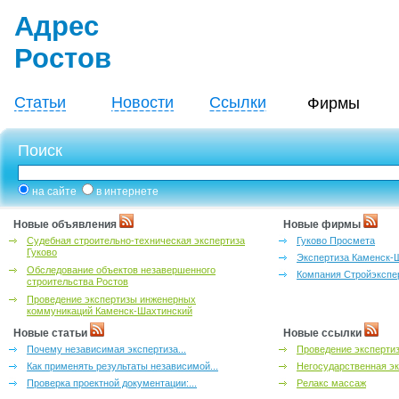
Адрес
Ростов
Статьи
Новости
Ссылки
Фирмы
Поиск
на сайте
в интернете
Новые объявления
Новые фирмы
Судебная строительно-техническая экспертиза
Гуково Просмета
Гуково
Экспертиза Каменск-
Обследование объектов незавершенного
Компания Стройэкспе
строительства Ростов
Проведение экспертизы инженерных
коммуникаций Каменск-Шахтинский
Новые статьи
Новые ссылки
Почему независимая экспертиза...
Проведение эксперти
Как применять результаты независимой...
Негосударственная эк
Проверка проектной документации:...
Релакс массаж