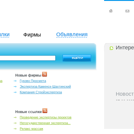
лки
Объявления
Фирмы
Интере
Новые фирмы
за
Гуково Просмета
Экспертиза Каменск-Шахтинский
Компания Стройэкспертиза
Новост
27-06-202
инфраструкт
27-06-202
Новые ссылки
Ростова и к
Проведение экспертизы проектов
27-06-202
Негосударственная экспертиза...
важный кри
Релакс массаж
27-06-202