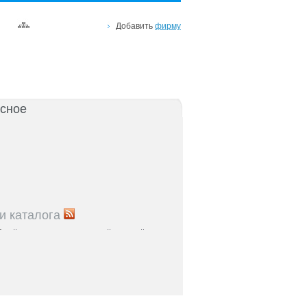
Добавить
фирму
сное
и каталога
5
Рейтинг улиц Ростова с самой развитой
урой: где удобно жить и работать
5
Где расположены главные транспортные узлы
ак они влияют на жизнь горожан
5
Близость к торговым центрам Ростова как
терий выбора жилья
5
Карта парков и скверов Ростова-на-Дону: