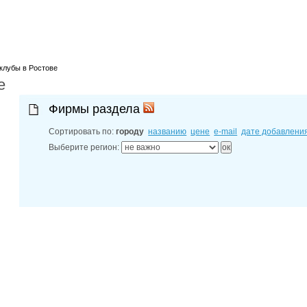
лучшие мес
27-06-202
обзор проб
27-06-202
какие райо
27-06-202
клубы в Ростове
разных рай
е
29-04-202
прошествии
22-07-201
Фирмы раздела
технологии
22-07-201
Сортировать по:
городу
названию
цене
e-mail
дате добавлени
выявлено 2
Выберите регион: