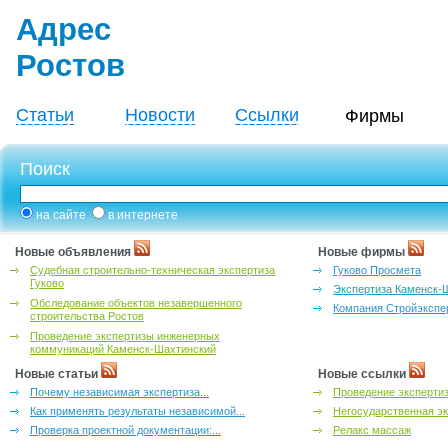
Адрес
Ростов
Статьи
Новости
Ссылки
Фирмы
Поиск
на сайте
в интернете
Новые объявления
Новые фирмы
Судебная строительно-техническая экспертиза
Гуково Просмета
Гуково
Экспертиза Каменск-
Обследование объектов незавершенного
Компания Стройэкспе
строительства Ростов
Проведение экспертизы инженерных
коммуникаций Каменск-Шахтинский
Новые статьи
Новые ссылки
Почему независимая экспертиза...
Проведение эксперти
Как применять результаты независимой...
Негосударственная эк
Проверка проектной документации:...
Релакс массаж