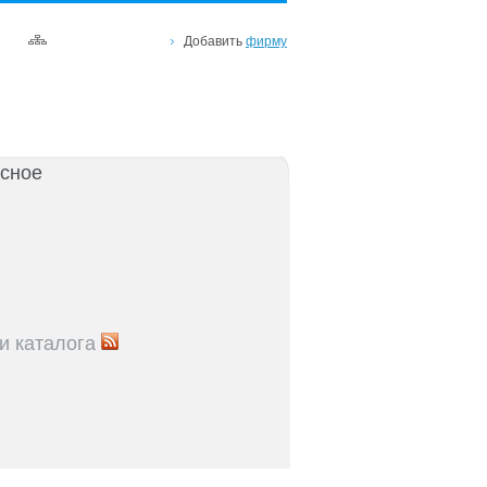
Добавить
фирму
сное
и каталога
5
Рейтинг улиц Ростова с самой развитой
урой: где удобно жить и работать
5
Где расположены главные транспортные узлы
ак они влияют на жизнь горожан
5
Близость к торговым центрам Ростова как
терий выбора жилья
5
Карта парков и скверов Ростова-на-Дону: