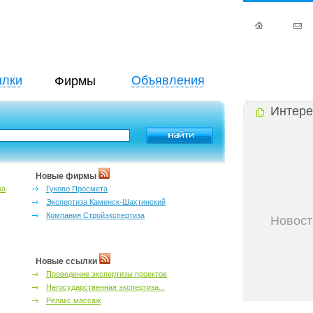
лки
Объявления
Фирмы
Интере
Новые фирмы
за
Гуково Просмета
Экспертиза Каменск-Шахтинский
Компания Стройэкспертиза
Новост
27-06-202
инфраструкт
27-06-202
Новые ссылки
Ростова и к
Проведение экспертизы проектов
27-06-202
Негосударственная экспертиза...
важный кри
Релакс массаж
27-06-202