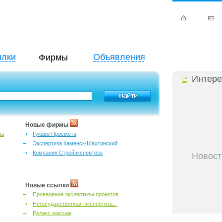
лки
Объявления
Фирмы
Интере
Новые фирмы
за
Гуково Просмета
Экспертиза Каменск-Шахтинский
Компания Стройэкспертиза
Новост
27-06-202
инфраструкт
27-06-202
Новые ссылки
Ростова и к
Проведение экспертизы проектов
27-06-202
Негосударственная экспертиза...
важный кри
Релакс массаж
27-06-202