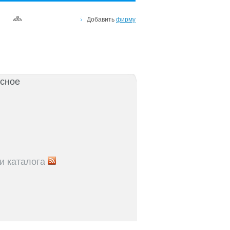
Добавить
фирму
сное
и каталога
5
Рейтинг улиц Ростова с самой развитой
урой: где удобно жить и работать
5
Где расположены главные транспортные узлы
ак они влияют на жизнь горожан
5
Близость к торговым центрам Ростова как
терий выбора жилья
5
Карта парков и скверов Ростова-на-Дону: