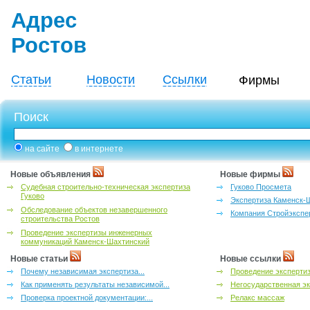
Адрес
Ростов
Статьи
Новости
Ссылки
Фирмы
Поиск
на сайте
в интернете
Новые объявления
Новые фирмы
Судебная строительно-техническая экспертиза
Гуково Просмета
Гуково
Экспертиза Каменск-
Обследование объектов незавершенного
Компания Стройэкспе
строительства Ростов
Проведение экспертизы инженерных
коммуникаций Каменск-Шахтинский
Новые статьи
Новые ссылки
Почему независимая экспертиза...
Проведение эксперти
Как применять результаты независимой...
Негосударственная эк
Проверка проектной документации:...
Релакс массаж