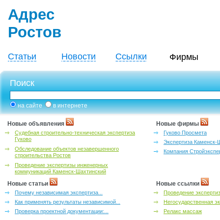
Адрес
Ростов
Статьи
Новости
Ссылки
Фирмы
Поиск
на сайте
в интернете
Новые объявления
Новые фирмы
Судебная строительно-техническая экспертиза
Гуково Просмета
Гуково
Экспертиза Каменск-
Обследование объектов незавершенного
Компания Стройэкспе
строительства Ростов
Проведение экспертизы инженерных
коммуникаций Каменск-Шахтинский
Новые статьи
Новые ссылки
Почему независимая экспертиза...
Проведение эксперти
Как применять результаты независимой...
Негосударственная эк
Проверка проектной документации:...
Релакс массаж