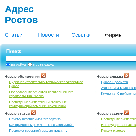
Адрес
Ростов
Статьи
Новости
Ссылки
Фирмы
Поиск
на сайте
в интернете
Новые объявления
Новые фирмы
Судебная строительно-техническая экспертиза
Гуково Просмета
Гуково
Экспертиза Каменск-
Обследование объектов незавершенного
Компания Стройэкспе
строительства Ростов
Проведение экспертизы инженерных
коммуникаций Каменск-Шахтинский
Новые статьи
Новые ссылки
Почему независимая экспертиза...
Проведение эксперти
Как применять результаты независимой...
Негосударственная эк
Проверка проектной документации:...
Релакс массаж