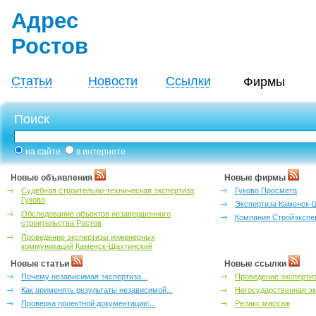
Адрес
Ростов
Статьи
Новости
Ссылки
Фирмы
Поиск
на сайте
в интернете
Новые объявления
Новые фирмы
Судебная строительно-техническая экспертиза
Гуково Просмета
Гуково
Экспертиза Каменск-
Обследование объектов незавершенного
Компания Стройэкспе
строительства Ростов
Проведение экспертизы инженерных
коммуникаций Каменск-Шахтинский
Новые статьи
Новые ссылки
Почему независимая экспертиза...
Проведение эксперти
Как применять результаты независимой...
Негосударственная эк
Проверка проектной документации:...
Релакс массаж