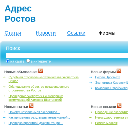
Адрес
Ростов
Статьи
Новости
Ссылки
Фирмы
Поиск
на сайте
в интернете
Новые объявления
Новые фирмы
Судебная строительно-техническая экспертиза
Гуково Просмета
Гуково
Экспертиза Каменск-
Обследование объектов незавершенного
Компания Стройэкспе
строительства Ростов
Проведение экспертизы инженерных
коммуникаций Каменск-Шахтинский
Новые статьи
Новые ссылки
Почему независимая экспертиза...
Проведение эксперти
Как применять результаты независимой...
Негосударственная эк
Проверка проектной документации:...
Релакс массаж