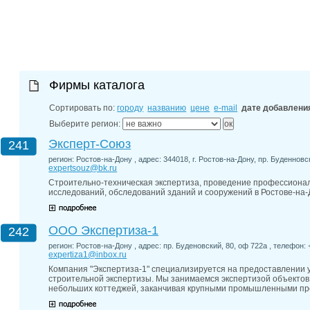
27-06-202
обзор проб
27-06-202
какие райо
27-06-202
разных рай
29-04-202
Фирмы каталога
прошествии
22-07-201
Сортировать по:
городу
названию
цене
e-mail
дате добавлени
технологии
Выберите регион:
22-07-201
выявлено 2
Эксперт-Союз
241
регион: Ростов-на-Дону , адрес: 344018, г. Ростов-на-Дону, пр. Буденновски
expertsouz@bk.ru
Строительно-техническая экспертиза, проведение профессиона
исследований, обследований зданий и сооружений в Ростове-на-
ООО Экспертиза-1
242
регион: Ростов-на-Дону , адрес: пр. Буденовский, 80, оф 722а , телефон: +
expertiza1@inbox.ru
Компания "Экспертиза-1" специализируется на предоставлении у
строительной экспертизы. Мы занимаемся экспертизой объектов 
небольших коттеджей, заканчивая крупными промышленными пр