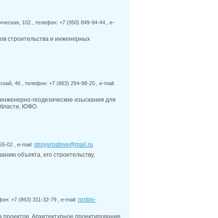
ческая, 102 , телефон: +7 (950) 849-94-44 , e-
ов строительства и инженерных
кий, 46 , телефон: +7 (863) 294-98-20 , e-mail:
инженерно-геодезические изыскания для
области, ЮФО.
stroyvrostove@mail.ru
5-02 , e-mail:
анию объекта, его строительству,
rostov-
он: +7 (863) 311-32-79 , e-mail:
а проектов. Архитектурное проектирование