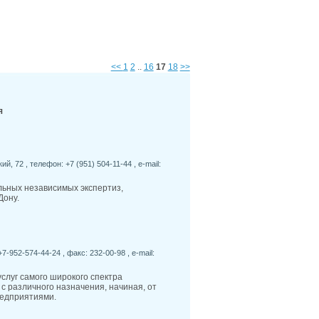
5
Где в Ростове проще всего найти парковку:
лем и решений
5
Безопасность и освещённость улиц Ростова:
ны наиболее комфортны вечером
5
Что влияет на стоимость аренды жилья в
<<
1
2
..
16
17
18
>>
онах Ростова и Ростовской области
1
У обманутых дольщиков в Батайске по
 12 лет появится возможность получить жилье
4
На Дону применяют инновационные
я
 ремонта труб
4
За первое полугодие в ходе аудита платежей
280 нарушений в сфере ЖКХ
й, 72 , телефон: +7 (951) 504-11-44 , e-mail:
льных независимых экспертиз,
Дону.
7-952-574-44-24 , факс: 232-00-98 , e-mail:
слуг самого широкого спектра
с различного назначения, начиная, от
едприятиями.