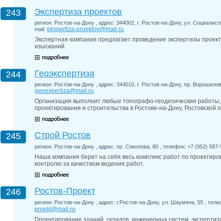
Экспертиза проектов
243
регион: Ростов-на-Дону , адрес: 344002, г. Ростов-на-Дону, ул. Социалисти
ekspertiza-proektov@mail.ru
mail:
Экспертная компания предлагает проведение экспертизы проект
изысканий.
Геоэкспертиза
244
регион: Ростов-на-Дону , адрес: 344010, г. Ростов-на-Дону, пр. Ворошиловс
geoexpertiza@mail.ru
Организация выполнит любые топографо-геодезические работы,
проектирования и строительства в Ростове-на-Дону, Ростовской 
Строй Ростов
245
регион: Ростов-на-Дону , адрес: пр. Соколова, 80 , телефон: +7 (952) 587-5
Наша компания берет на себя весь комплекс работ по проектиров
контролю за качеством ведения работ.
Ростов-Проект
246
регион: Ростов-на-Дону , адрес: г.Ростов-на-Дону, ул. Шаумяна, 55 , телеф
proekt@mail.ru
Проектирование зданий, складов, инженерных систем, экспертиз