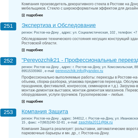
Компания производитель декоративного стекла в Ростове на Дону
мебельщиков. Стекло с широкоформатным эффектом для дизайн
Экспертиза и Обследование
251
регион: Ростов-на-Дону , адрес: ул. Социалистическая, 102 , телефон: +7 (
Обследование технического состояния несущих конструкций здан
Ростовской области.
"Perevozchik21 - Профессиональные переез
252
регион: Ростов-на-Дону , адрес: г. Ростов-на-Дону, ул. Комсомольская, 88
perevozchik.info@yandex.ru
89515335960 , e-mail:
Профессионально выполняемые работы: переезды в Ростове-на-Д
объема, сборка-разборка, упаковка предметов переезда. Обслуж
праздников, фестивалей, конгрессов, семинаров и т.д.). Загрузк
монтаж-демонтаж выставок, монтаж-демонтаж магазинов. Перево
оборудования, услуги грузчиков. Грузоперевозки – любые.
Компания Защита
253
регион: Ростов-на-Дону , адрес: 344012, г. Ростов-на-Дону, ул. Ивановско
zaschita2011@bk.ru
15 , факс: +7(863)240-32-81 , e-mail:
Компания Защита реализует: рольставни, автоматические ворота
парковочные барьеры и мн. др., г. Ростов-на-Дону.