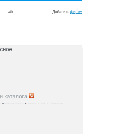
Добавить
фирму
сное
и каталога
5
Рейтинг улиц Ростова с самой развитой
урой: где удобно жить и работать
5
Где расположены главные транспортные узлы
ак они влияют на жизнь горожан
5
Близость к торговым центрам Ростова как
терий выбора жилья
5
Карта парков и скверов Ростова-на-Дону:
та для отдыха в городе и пригородах