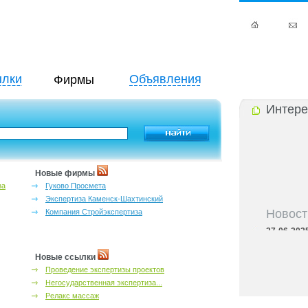
лки
Объявления
Фирмы
Интере
Новые фирмы
за
Гуково Просмета
Экспертиза Каменск-Шахтинский
Новост
Компания Стройэкспертиза
27-06-202
инфраструкт
27-06-202
Новые ссылки
Ростова и к
Проведение экспертизы проектов
27-06-202
важный кри
Негосударственная экспертиза...
27-06-202
Релакс массаж
лучшие мес