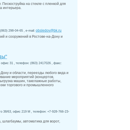
. Пескоструйка на стекле с пленкой для
а интерьера.
obsledov@bk.ru
863) 298-04-65 , e-mail:
ий и сооружений в Ростове-на-Дону и
ды"
 офис 31 , телефон: (863) 2417026 , факс:
ону и области, переезды любого вида и
ивание мероприятий (концертов,
а-выгрузка машин, такелажные работы,
зки торгового и промышленного
го 38/63, офис 219 М , телефон: +7-928-766-23-
, шлагбаумы, автоматика для ворот,