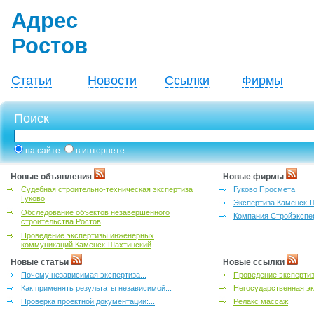
Адрес
Ростов
Статьи
Новости
Ссылки
Фирмы
Поиск
на сайте
в интернете
Новые объявления
Новые фирмы
Судебная строительно-техническая экспертиза
Гуково Просмета
Гуково
Экспертиза Каменск-
Обследование объектов незавершенного
Компания Стройэкспе
строительства Ростов
Проведение экспертизы инженерных
коммуникаций Каменск-Шахтинский
Новые статьи
Новые ссылки
Почему независимая экспертиза...
Проведение эксперти
Как применять результаты независимой...
Негосударственная эк
Проверка проектной документации:...
Релакс массаж