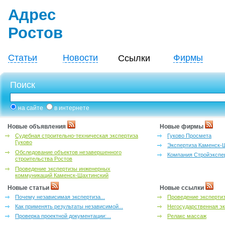
Адрес
Ростов
Статьи
Новости
Фирмы
Ссылки
Поиск
на сайте
в интернете
Новые объявления
Новые фирмы
Судебная строительно-техническая экспертиза
Гуково Просмета
Гуково
Экспертиза Каменск-
Обследование объектов незавершенного
Компания Стройэкспе
строительства Ростов
Проведение экспертизы инженерных
коммуникаций Каменск-Шахтинский
Новые статьи
Новые ссылки
Почему независимая экспертиза...
Проведение эксперти
Как применять результаты независимой...
Негосударственная эк
Проверка проектной документации:...
Релакс массаж