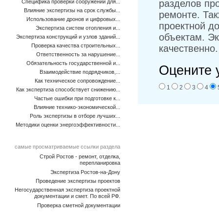
разделов пр
Специфика проверки сооружений для...
Влияние экспертизы на срок службы...
ремонте. Та
Использование дронов и цифровых...
проектной д
Экспертиза систем отопления и...
объектам. Э
Экспертиза конструкций и узлов зданий...
Проверка качества строительных...
качественно
Ответственность за нарушение...
Обязательность государственной и...
Оцените 
Взаимодействие подрядчиков,...
Как техническое сопровождение...
1
2
3
4
Как экспертиза способствует снижению...
Частые ошибки при подготовке к...
Влияние технико-экономической...
Роль экспертизы в отборе лучших...
Методики оценки энергоэффективности...
самые просматриваемые ссылки раздела
Строй Ростов - ремонт, отделка,
перепланировка
Экспертиза Ростов-на-Дону
Проведение экспертизы проектов
Негосударственная экспертиза проектной
документации и смет. По всей РФ.
Проверка сметной документации