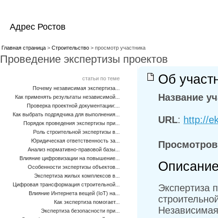
Адрес Ростов
Главная страница
>
Строительство
> просмотр участника
Проведение экспертизы проектов
Об участ
статьи по теме
Почему независимая экспертиза...
Название уч
Как применять результаты независимой...
Проверка проектной документации:...
Как выбрать подрядчика для выполнения...
URL
:
http://e
Порядок проведения экспертизы при...
Роль строительной экспертизы в...
Юридическая ответственность за...
Просмотров
Анализ нормативно-правовой базы...
Влияние цифровизации на повышение...
Описание
Особенности экспертизы объектов...
Экспертиза жилых комплексов в...
Цифровая трансформация строительной...
Экспертиза п
Влияние Интернета вещей (IoT) на...
строительно
Как экспертиза помогает...
Независимая
Экспертиза безопасности при...