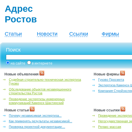
Адрес
Ростов
Статьи
Новости
Ссылки
Фирмы
Поиск
на сайте
в интернете
Новые объявления
Новые фирмы
Судебная строительно-техническая экспертиза
Гуково Просмета
Гуково
Экспертиза Каменск-
Обследование объектов незавершенного
Компания Стройэкспе
строительства Ростов
Проведение экспертизы инженерных
коммуникаций Каменск-Шахтинский
Новые статьи
Новые ссылки
Почему независимая экспертиза...
Проведение эксперти
Как применять результаты независимой...
Негосударственная эк
Проверка проектной документации:...
Релакс массаж