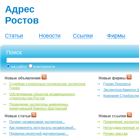
Адрес
Ростов
Статьи
Новости
Ссылки
Фирмы
Поиск
на сайте
в интернете
Новые объявления
Новые фирмы
Судебная строительно-техническая экспертиза
Гуково Просмета
Гуково
Экспертиза Каменск-
Обследование объектов незавершенного
Компания Стройэкспе
строительства Ростов
Проведение экспертизы инженерных
коммуникаций Каменск-Шахтинский
Новые статьи
Новые ссылки
Почему независимая экспертиза...
Проведение эксперти
Как применять результаты независимой...
Негосударственная эк
Проверка проектной документации:...
Релакс массаж