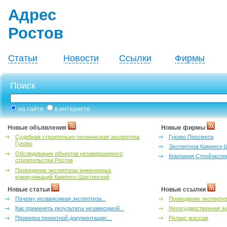
Адрес
Ростов
Статьи
Новости
Ссылки
Фирмы
Поиск
на сайте
в интернете
Новые объявления
Новые фирмы
Судебная строительно-техническая экспертиза
Гуково Просмета
Гуково
Экспертиза Каменск-
Обследование объектов незавершенного
Компания Стройэкспе
строительства Ростов
Проведение экспертизы инженерных
коммуникаций Каменск-Шахтинский
Новые статьи
Новые ссылки
Почему независимая экспертиза...
Проведение эксперти
Как применять результаты независимой...
Негосударственная эк
Проверка проектной документации:...
Релакс массаж