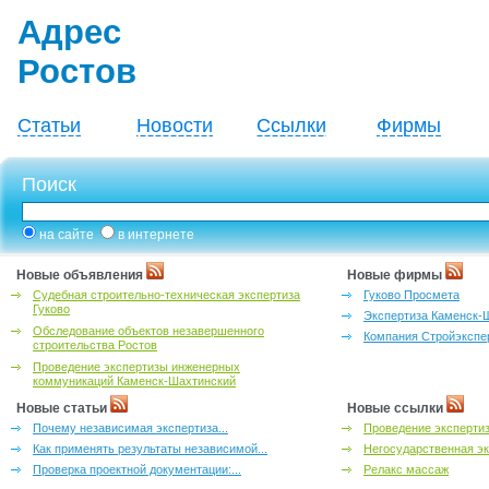
Адрес
Ростов
Статьи
Новости
Ссылки
Фирмы
Поиск
на сайте
в интернете
Новые объявления
Новые фирмы
Судебная строительно-техническая экспертиза
Гуково Просмета
Гуково
Экспертиза Каменск-
Обследование объектов незавершенного
Компания Стройэкспе
строительства Ростов
Проведение экспертизы инженерных
коммуникаций Каменск-Шахтинский
Новые статьи
Новые ссылки
Почему независимая экспертиза...
Проведение эксперти
Как применять результаты независимой...
Негосударственная эк
Проверка проектной документации:...
Релакс массаж