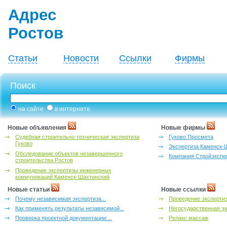
Адрес
Ростов
Статьи
Новости
Ссылки
Фирмы
Поиск
на сайте
в интернете
Новые объявления
Новые фирмы
Судебная строительно-техническая экспертиза
Гуково Просмета
Гуково
Экспертиза Каменск-
Обследование объектов незавершенного
Компания Стройэкспе
строительства Ростов
Проведение экспертизы инженерных
коммуникаций Каменск-Шахтинский
Новые статьи
Новые ссылки
Почему независимая экспертиза...
Проведение эксперти
Как применять результаты независимой...
Негосударственная эк
Проверка проектной документации:...
Релакс массаж