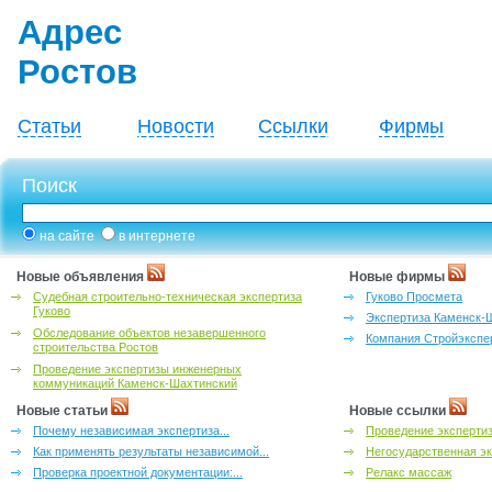
Адрес
Ростов
Статьи
Новости
Ссылки
Фирмы
Поиск
на сайте
в интернете
Новые объявления
Новые фирмы
Судебная строительно-техническая экспертиза
Гуково Просмета
Гуково
Экспертиза Каменск-
Обследование объектов незавершенного
Компания Стройэкспе
строительства Ростов
Проведение экспертизы инженерных
коммуникаций Каменск-Шахтинский
Новые статьи
Новые ссылки
Почему независимая экспертиза...
Проведение эксперти
Как применять результаты независимой...
Негосударственная эк
Проверка проектной документации:...
Релакс массаж